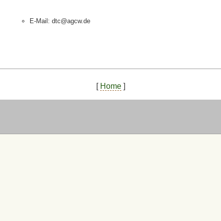
E-Mail: dtc@agcw.de
[
Home
]